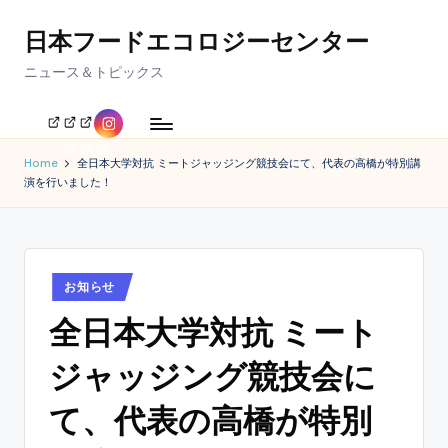
日本フードエコロジーセンター
Skip
to
ニュース＆トピックス
content
イ
公
採
メ
ン
式
用
デ
ス
ペ
の
ィ
Home
全日本大学対抗 ミートジャッジング競技会にて、代表の高橋が特別講
タ
ー
ご
ア
演を行いました！
グ
ジ
案
実
ラ
TOP
内
績
ム
へ
Posted
お知らせ
in
全日本大学対抗 ミート
ジャッジング競技会に
て、代表の高橋が特別