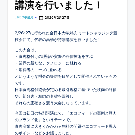
講演を行いました！
J.FEC事務局
2026年2月27日
Posted
by
2/26~27に行われた全日本大学対抗 ミートジャッジング競
技会にて、代表の高橋が特別講演を行いました！
この大会は、
・食肉格付けの理論や実際の評価技術を学ぶ
・業界の新たなテクノロジーに触れる
・消費者のニーズに触れる
というような機会の提供を目的として開催されているもの
です。
日本食肉格付協会が定める取引規格に基づいた枝肉の評価
や、部分肉・精肉の名称を回答し
それらの正確さを競う大会になっています。
今回は初日の特別講演にて、「エコフィードの実態と豚肉
のブランド化」というテーマで、
食肉産業に大きくかかわる飼料の問題やエコフィード導入
のポイントなどをお話しました。